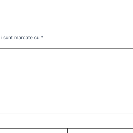
ii sunt marcate cu
*
Website