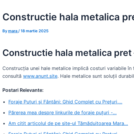
Skip
to
Constructie hala metalica pr
content
By
mara
/
18 martie 2025
Constructie hala metalica pret
Construcția unei hale metalice implică costuri variabile în 
consultă
www.anunt.site
. Hale metalice sunt soluții durabil
Postari Relevante:
Foraje Puțuri și Fântâni: Ghid Complet cu Prețuri,…
Părerea mea despre linkurile de foraje puțuri -…
Am citit articolul de pe site-ul Tămăduitoarea Mara…
Foraje Puțuri și Fântâni: Ghid Complet cu Prețuri,…