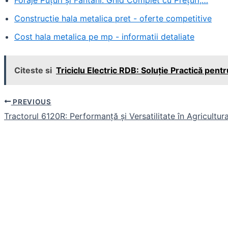
Constructie hala metalica pret - oferte competitive
Cost hala metalica pe mp - informatii detaliate
Citeste si
Triciclu Electric RDB: Soluție Practică pent
PREVIOUS
Post
Tractorul 6120R: Performanță și Versatilitate în Agricultu
navigation