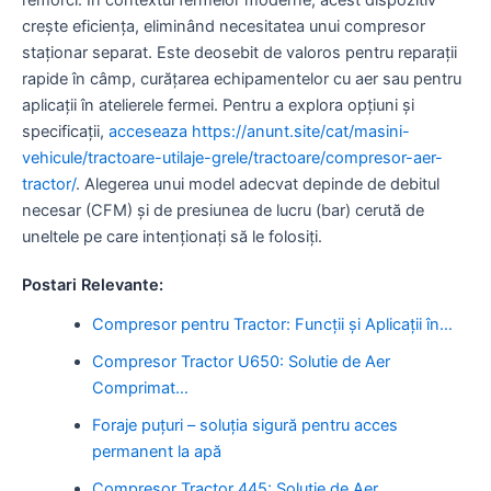
crește eficiența, eliminând necesitatea unui compresor
staționar separat. Este deosebit de valoros pentru reparații
rapide în câmp, curățarea echipamentelor cu aer sau pentru
aplicații în atelierele fermei. Pentru a explora opțiuni și
specificații,
acceseaza https://anunt.site/cat/masini-
vehicule/tractoare-utilaje-grele/tractoare/compresor-aer-
tractor/
. Alegerea unui model adecvat depinde de debitul
necesar (CFM) și de presiunea de lucru (bar) cerută de
uneltele pe care intenționați să le folosiți.
Postari Relevante:
Compresor pentru Tractor: Funcții și Aplicații în…
Compresor Tractor U650: Solutie de Aer
Comprimat…
Foraje puțuri – soluția sigură pentru acces
permanent la apă
Compresor Tractor 445: Solutie de Aer