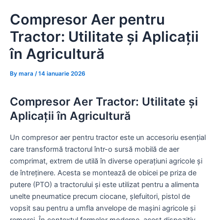
Skip
Compresor Aer pentru
to
content
Tractor: Utilitate și Aplicații
în Agricultură
By
mara
/
14 ianuarie 2026
Compresor Aer Tractor: Utilitate și
Aplicații în Agricultură
Un compresor aer pentru tractor este un accesoriu esențial
care transformă tractorul într-o sursă mobilă de aer
comprimat, extrem de utilă în diverse operațiuni agricole și
de întreținere. Acesta se montează de obicei pe priza de
putere (PTO) a tractorului și este utilizat pentru a alimenta
unelte pneumatice precum ciocane, șlefuitori, pistol de
vopsit sau pentru a umfla anvelope de mașini agricole și
remorci. În contextul fermelor moderne, acest dispozitiv