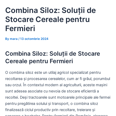
Skip
Combina Siloz: Soluții de
to
content
Stocare Cereale pentru
Fermieri
By
mara
/
13 octombrie 2024
Combina Siloz: Soluții de Stocare
Cereale pentru Fermieri
O combina siloz este un utilaj agricol specializat pentru
recoltarea și procesarea cerealelor, cum ar fi grâul, porumbul
sau orzul. În contextul modern al agriculturii, aceste mașini
sunt adesea asociate cu nevoia de stocare eficientă a
recoltei. Deși tractoarele sunt motoarele principale ale fermei
pentru pregătirea solului și transport, o combina siloz
finalizează ciclul productiv prin recoltare, treierare și
separare a boabelor. Pentru fermierii din România, alegerea