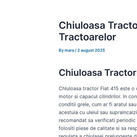
Skip
to
content
Chiuloasa Tractor
Tractoarelor
By
mara
/
2 august 2025
Chiuloasa Tractor 
Chiuloasa tractor Fiat 415 este o 
motor si capacul cilindrilor. In co
conditii grele, cum ar fi aratul s
acestuia cu uleiul sau supraincalz
recomandat sa verificati periodic e
folositi piese de calitate si sa re
regulata a chiulasei prelungeste d