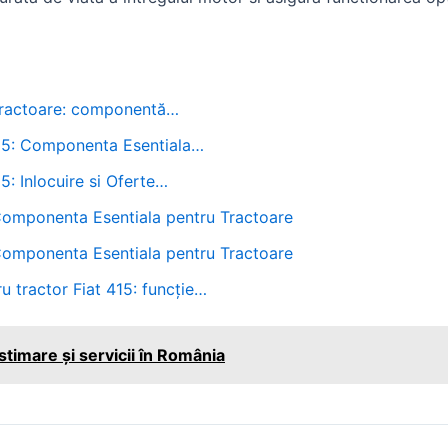
tractoare: componentă…
215: Componenta Esentiala…
5: Inlocuire si Oferte…
Componenta Esentiala pentru Tractoare
Componenta Esentiala pentru Tractoare
u tractor Fiat 415: funcție…
estimare și servicii în România