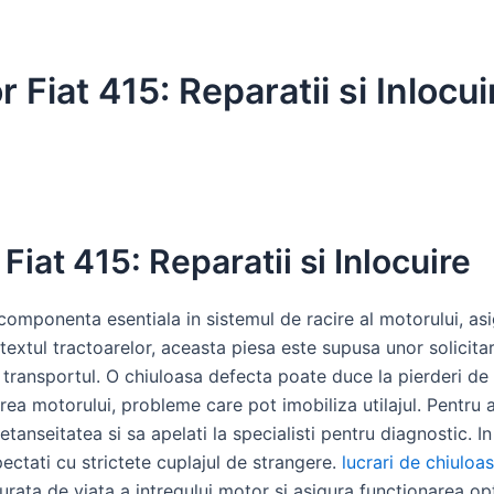
 Fiat 415: Reparatii si Inlocu
Fiat 415: Reparatii si Inlocuire
componenta esentiala in sistemul de racire al motorului, asi
ntextul tractoarelor, aceasta piesa este supusa unor solicitari
au transportul. O chiuloasa defecta poate duce la pierderi de
irea motorului, probleme care pot imobiliza utilajul. Pentru 
tanseitatea si sa apelati la specialisti pentru diagnostic. In 
spectati cu strictete cuplajul de strangere.
lucrari de chiuloas
urata de viata a intregului motor si asigura functionarea opt