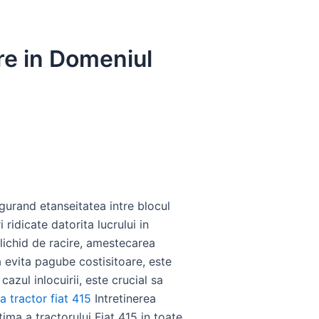
ire in Domeniul
gurand etanseitatea intre blocul
 ridicate datorita lucrului in
 lichid de racire, amestecarea
a evita pagube costisitoare, este
cazul inlocuirii, este crucial sa
a tractor fiat 415
Intretinerea
ima a tractorului Fiat 415 in toate