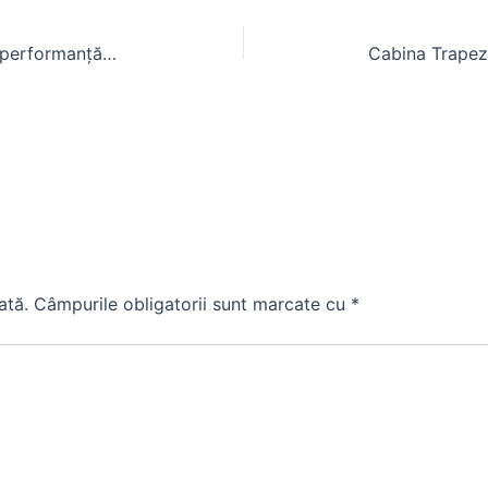
Case IH Puma 155: Specificații și performanță pentru agricultura modernă
ată.
Câmpurile obligatorii sunt marcate cu
*