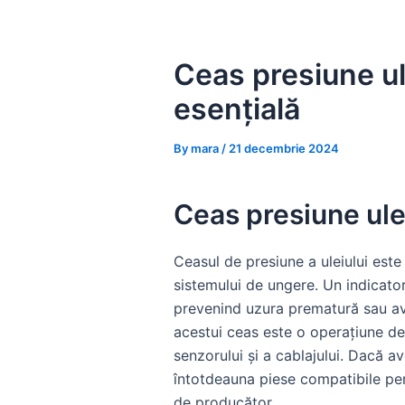
Skip
to
content
Ceas presiune ul
esențială
By
mara
/
21 decembrie 2024
Ceas presiune ule
Ceasul de presiune a uleiului este
sistemului de ungere. Un indicator
prevenind uzura prematură sau ava
acestui ceas este o operațiune de 
senzorului și a cablajului. Dacă a
întotdeauna piese compatibile pen
de producător.