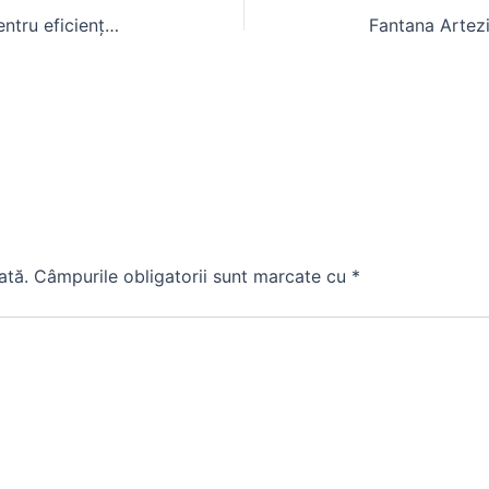
Accesorii tractoare mici: soluții pentru eficiență în agricultura la scară redusă
ată.
Câmpurile obligatorii sunt marcate cu
*