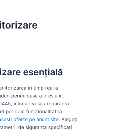
torizare
izare esențială
nitorizarea în timp real a
deri periculoase a presiunii,
U445, înlocuirea sau repararea
ți periodic funcționalitatea
sesti oferte pe anunt.site
. Alegeți
ametrii de siguranță specificați