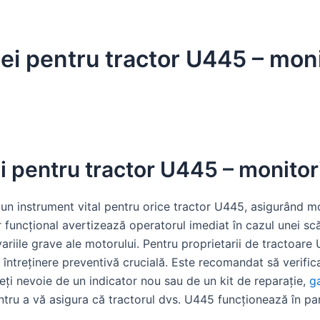
ei pentru tractor U445 – moni
i pentru tractor U445 – monitor
 un instrument vital pentru orice tractor U445, asigurând mo
 funcțional avertizează operatorul imediat în cazul unei scă
riile grave ale motorului. Pentru proprietarii de tractoare 
întreținere preventivă crucială. Este recomandat să verifica
veți nevoie de un indicator nou sau de un kit de reparație,
ga
tru a vă asigura că tractorul dvs. U445 funcționează în par