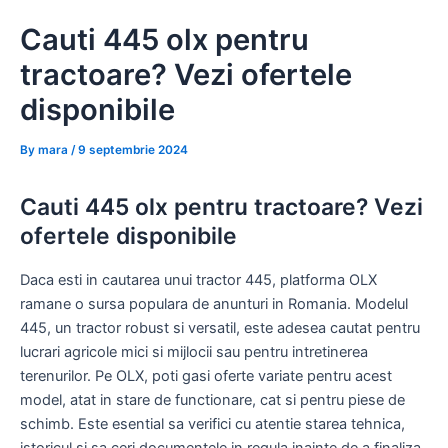
Skip
Cauti 445 olx pentru
to
content
tractoare? Vezi ofertele
disponibile
By
mara
/
9 septembrie 2024
Cauti 445 olx pentru tractoare? Vezi
ofertele disponibile
Daca esti in cautarea unui tractor 445, platforma OLX
ramane o sursa populara de anunturi in Romania. Modelul
445, un tractor robust si versatil, este adesea cautat pentru
lucrari agricole mici si mijlocii sau pentru intretinerea
terenurilor. Pe OLX, poti gasi oferte variate pentru acest
model, atat in stare de functionare, cat si pentru piese de
schimb. Este esential sa verifici cu atentie starea tehnica,
istoricul si sa ceri documentele in regula inainte de a finaliza