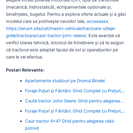
(mecanică, hidrostatică), echipamentele opționale și,
bineînțeles, bugetul. Pentru a explora oferte actuale și a găsi
modelul care se potrivește nevoilor tale,
acceseaza
https://anunt.site/cat/masini-vehicule/tractoare-utilaje-
grele/tractoare/caut-tractor-john-deere/
. Este esențial să
verifici starea tehnică, istoricul de întreținere și să te asiguri
că tractorul este adaptat tipului de sol și operațiunilor pe
care le vei efectua.
Postari Relevante:
Apartamente studiouri pe Drumul Binelei
Foraje Puțuri și Fântâni: Ghid Complet cu Prețuri,…
Caută tractor John Deere: Ghid pentru alegerea…
Foraje Puțuri și Fântâni: Ghid Complet cu Prețuri,…
Caut tractor 4x4? Ghid pentru alegerea celui
potrivit