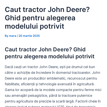
Skip
Caut tractor John Deere?
to
content
Ghid pentru alegerea
modelului potrivit
By
mara
/
20 martie 2025
Caut tractor John Deere? Ghid
pentru alegerea modelului potrivit
Dacă cauți un tractor John Deere, ești pe drumul cel bun
către o achiziție de încredere în domeniul tractoarelor. John
Deere este un producător emblematic, recunoscut pentru
fiabilitate, eficiență și tehnologie avansată în agricultură.
Gama lor acoperă de la modele compacte pentru ferme mici
sau amenajări peisagistice, până la tractoare puternice
pentru agricultura de precizie la scară largă. Factorii cheie în
alegere includ puterea motorului (CP), tipul de transmisie