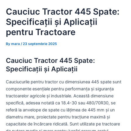
Skip
Cauciuc Tractor 445 Spate:
to
content
Specificații și Aplicații
pentru Tractoare
By
mara
/
23 septembrie 2025
Cauciuc Tractor 445 Spate:
Specificații și Aplicații
Cauciucurile pentru tractor cu dimensiunea 445 spate sunt
componente esențiale pentru performanța și siguranța
tractoarelor agricole și industriale. Această dimensiune
specifică, adesea notată ca 18.4-30 sau 480/70R30, se
referă la anvelope de spate cu lățimea de 445 mm și un
diametru mare, proiectate pentru tracțiune maximă și
capacitate de încărcare ridicată. Sunt utilizate pe tractoare
de putere medie și mare pentru lucrări precum aratul,