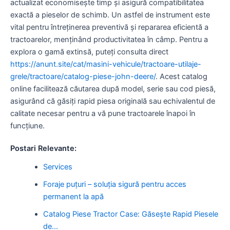
actualizat economisește timp și asigură compatibilitatea
exactă a pieselor de schimb. Un astfel de instrument este
vital pentru întreținerea preventivă și repararea eficientă a
tractoarelor, menținând productivitatea în câmp. Pentru a
explora o gamă extinsă, puteți consulta direct
https://anunt.site/cat/masini-vehicule/tractoare-utilaje-
grele/tractoare/catalog-piese-john-deere/
. Acest catalog
online facilitează căutarea după model, serie sau cod piesă,
asigurând că găsiți rapid piesa originală sau echivalentul de
calitate necesar pentru a vă pune tractoarele înapoi în
funcțiune.
Postari Relevante:
Services
Foraje puțuri – soluția sigură pentru acces
permanent la apă
Catalog Piese Tractor Case: Găsește Rapid Piesele
de…