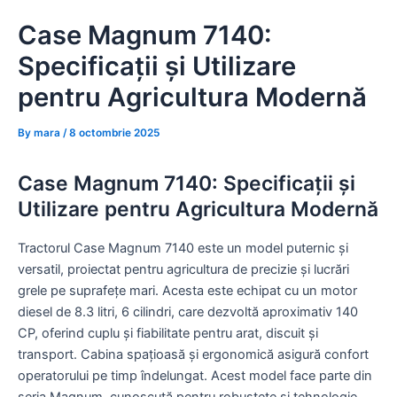
Skip
Case Magnum 7140:
to
content
Specificații și Utilizare
pentru Agricultura Modernă
By
mara
/
8 octombrie 2025
Case Magnum 7140: Specificații și
Utilizare pentru Agricultura Modernă
Tractorul Case Magnum 7140 este un model puternic și
versatil, proiectat pentru agricultura de precizie și lucrări
grele pe suprafețe mari. Acesta este echipat cu un motor
diesel de 8.3 litri, 6 cilindri, care dezvoltă aproximativ 140
CP, oferind cuplu și fiabilitate pentru arat, discuit și
transport. Cabina spațioasă și ergonomică asigură confort
operatorului pe timp îndelungat. Acest model face parte din
seria Magnum, cunoscută pentru robustețe și tehnologie