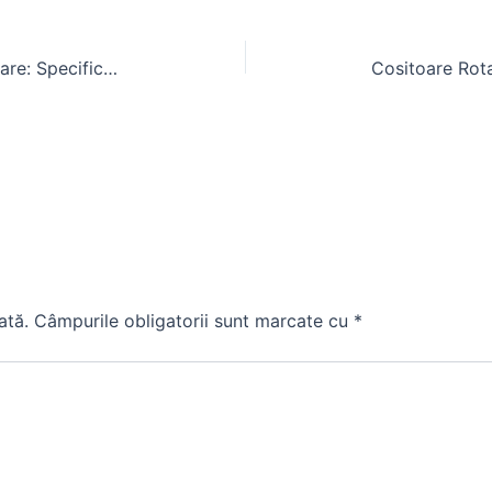
Cauciuc Fata U650 pentru Tractoare: Specificatii si Aplicatii
ată.
Câmpurile obligatorii sunt marcate cu
*