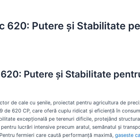
 620: Putere și Stabilitate pe
620: Putere și Stabilitate pentr
tor de cale cu șenile, proiectat pentru agricultura de preci
 de 620 CP, care oferă cuplu ridicat și eficiență în consum
litate excepțională pe terenuri dificile, protejând structur
ă pentru lucrări intensive precum aratul, semănatul și transp
. Pentru fermieri care caută performanță maximă,
gaseste ca