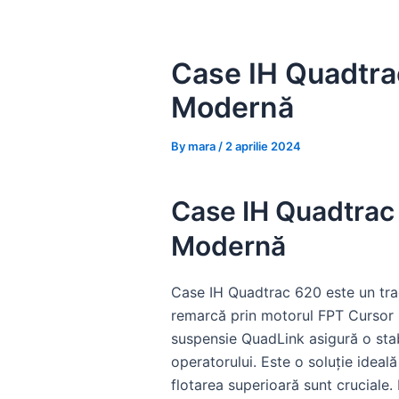
Skip
to
content
Case IH Quadtrac
Modernă
By
mara
/
2 aprilie 2024
Case IH Quadtrac 
Modernă
Case IH Quadtrac 620 este un trac
remarcă prin motorul FPT Cursor 9
suspensie QuadLink asigură o stabi
operatorului. Este o soluție ideal
flotarea superioară sunt cruciale