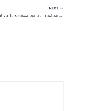
NEXT
Cositoare Rotativa Turceasca pentru Tractoare: Eficienta in Lucrari Agricole