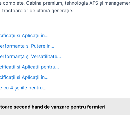
ice complete. Cabina premium, tehnologia AFS și managementul
l tractoarelor de ultimă generație.
icații și Aplicații în…
erformanta si Putere in…
rformanță și Versatilitate…
icații și Aplicații pentru…
icații și Aplicații în…
e cu 4 șenile pentru…
ctoare second hand de vanzare pentru fermieri