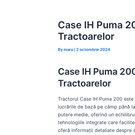
Skip
to
content
Case IH Puma 200
Tractoarelor
By
mara
/
2 octombrie 2024
Case IH Puma 200:
Tractoarelor
Tractorul Case IH Puma 200 este u
lucrările de bază pe câmp până la
putere medie, oferind un echilibru
tehnologiile integrate care facili
oferă informații detaliate despre sp