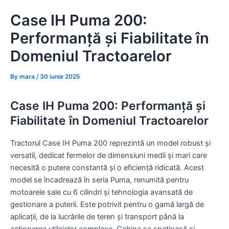
Skip
Case IH Puma 200:
to
content
Performanță și Fiabilitate în
Domeniul Tractoarelor
By
mara
/
30 iunie 2025
Case IH Puma 200: Performanță și
Fiabilitate în Domeniul Tractoarelor
Tractorul Case IH Puma 200 reprezintă un model robust și
versatil, dedicat fermelor de dimensiuni medii și mari care
necesită o putere constantă și o eficiență ridicată. Acest
model se încadrează în seria Puma, renumită pentru
motoarele sale cu 6 cilindri și tehnologia avansată de
gestionare a puterii. Este potrivit pentru o gamă largă de
aplicații, de la lucrările de teren și transport până la
acționarea utilajelor complexe. Cabina sa spațioasă și