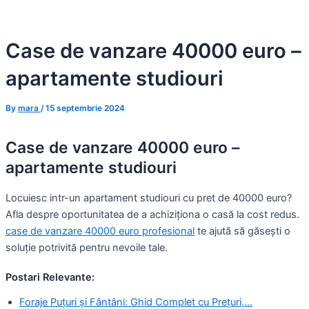
Skip
to
Case de vanzare 40000 euro –
content
apartamente studiouri
By
mara
/
15 septembrie 2024
Case de vanzare 40000 euro –
apartamente studiouri
Locuiesc intr-un apartament studiouri cu pret de 40000 euro?
Afla despre oportunitatea de a achiziționa o casă la cost redus.
case de vanzare 40000 euro profesional
te ajută să găsești o
soluție potrivită pentru nevoile tale.
Postari Relevante:
Foraje Puțuri și Fântâni: Ghid Complet cu Prețuri,…