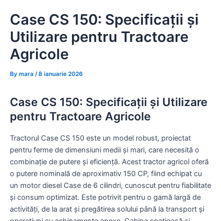
Skip
Case CS 150: Specificații și
to
content
Utilizare pentru Tractoare
Agricole
By
mara
/
8 ianuarie 2026
Case CS 150: Specificații și Utilizare
pentru Tractoare Agricole
Tractorul Case CS 150 este un model robust, proiectat
pentru ferme de dimensiuni medii și mari, care necesită o
combinație de putere și eficiență. Acest tractor agricol oferă
o putere nominală de aproximativ 150 CP, fiind echipat cu
un motor diesel Case de 6 cilindri, cunoscut pentru fiabilitate
și consum optimizat. Este potrivit pentru o gamă largă de
activități, de la arat și pregătirea solului până la transport și
operațiuni cu echipamente anexe. Cabina spațioasă și