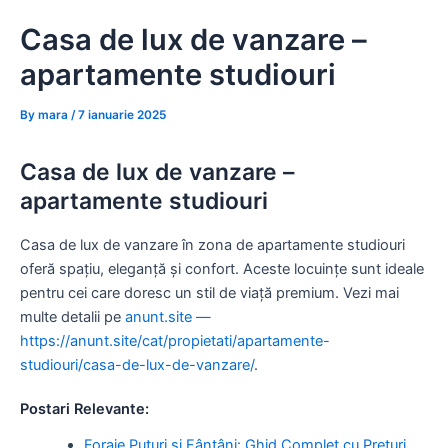
Skip
Casa de lux de vanzare –
to
content
apartamente studiouri
By
mara
/
7 ianuarie 2025
Casa de lux de vanzare –
apartamente studiouri
Casa de lux de vanzare în zona de apartamente studiouri
oferă spațiu, eleganță și confort. Aceste locuințe sunt ideale
pentru cei care doresc un stil de viață premium. Vezi mai
multe detalii pe
anunt.site —
https://anunt.site/cat/propietati/apartamente-
studiouri/casa-de-lux-de-vanzare/
.
Postari Relevante:
Foraje Puțuri și Fântâni: Ghid Complet cu Prețuri,…