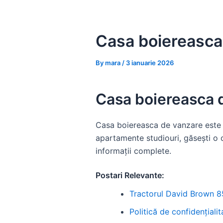
Skip
to
content
Casa boiereasca
By
mara
/
3 ianuarie 2026
Casa boiereasca 
Casa boiereasca de vanzare este o
apartamente studiouri, găsești o c
informații complete.
Postari Relevante:
Tractorul David Brown 850
Politică de confidențialit