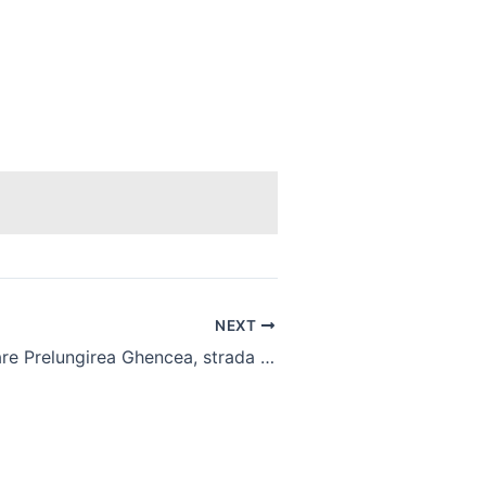
NEXT
Case de vanzare Prelungirea Ghencea, strada Dantelei