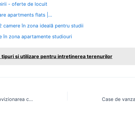
ii - oferte de locuit
are apartments flats |…
 camere în zona ideală pentru studii
e în zona apartamente studiouri
tipuri si utilizare pentru intretinerea terenurilor
Fantana curte: solutie pentru aprovizionarea cu apa