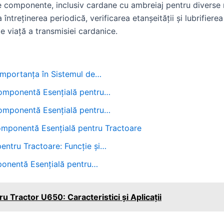
e componente, inclusiv cardane cu ambreiaj pentru diverse m
 întreținerea periodică, verificarea etanșeității și lubrifiere
e viață a transmisiei cardanice.
 Importanța în Sistemul de…
Componentă Esențială pentru…
Componentă Esențială pentru…
mponentă Esențială pentru Tractoare
pentru Tractoare: Funcție și…
ponentă Esențială pentru…
 Tractor U650: Caracteristici și Aplicații