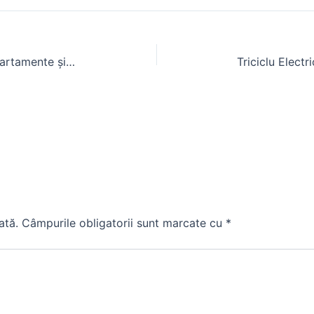
Case cu 3 camere în domeniul apartamente și studiouri
ată.
Câmpurile obligatorii sunt marcate cu
*