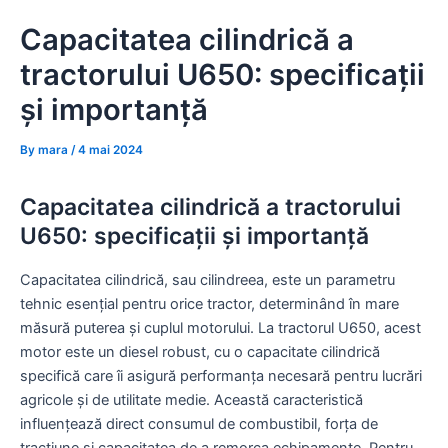
Skip
Capacitatea cilindrică a
to
content
tractorului U650: specificații
și importanță
By
mara
/
4 mai 2024
Capacitatea cilindrică a tractorului
U650: specificații și importanță
Capacitatea cilindrică, sau cilindreea, este un parametru
tehnic esențial pentru orice tractor, determinând în mare
măsură puterea și cuplul motorului. La tractorul U650, acest
motor este un diesel robust, cu o capacitate cilindrică
specifică care îi asigură performanța necesară pentru lucrări
agricole și de utilitate medie. Această caracteristică
influențează direct consumul de combustibil, forța de
tracțiune și capacitatea de a remorca echipamente. Pentru