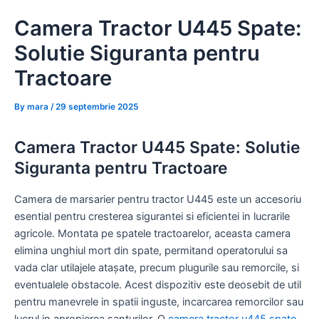
Skip
Camera Tractor U445 Spate:
to
content
Solutie Siguranta pentru
Tractoare
By
mara
/
29 septembrie 2025
Camera Tractor U445 Spate: Solutie
Siguranta pentru Tractoare
Camera de marsarier pentru tractor U445 este un accesoriu
esential pentru cresterea sigurantei si eficientei in lucrarile
agricole. Montata pe spatele tractoarelor, aceasta camera
elimina unghiul mort din spate, permitand operatorului sa
vada clar utilajele atașate, precum plugurile sau remorcile, si
eventualele obstacole. Acest dispozitiv este deosebit de util
pentru manevrele in spatii inguste, incarcarea remorcilor sau
lucrul in apropierea santurilor. O
camera tractor u445 spate