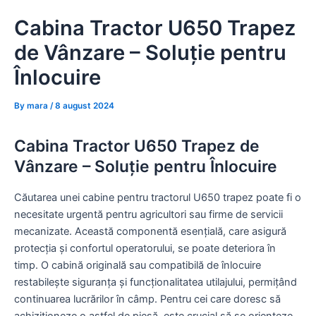
Skip
Cabina Tractor U650 Trapez
to
content
de Vânzare – Soluție pentru
Înlocuire
By
mara
/
8 august 2024
Cabina Tractor U650 Trapez de
Vânzare – Soluție pentru Înlocuire
Căutarea unei cabine pentru tractorul U650 trapez poate fi o
necesitate urgentă pentru agricultori sau firme de servicii
mecanizate. Această componentă esențială, care asigură
protecția și confortul operatorului, se poate deteriora în
timp. O cabină originală sau compatibilă de înlocuire
restabilește siguranța și funcționalitatea utilajului, permițând
continuarea lucrărilor în câmp. Pentru cei care doresc să
achiziționeze o astfel de piesă, este crucial să se orienteze