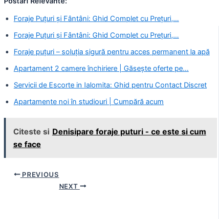
Postari Relevante:
Foraje Puțuri și Fântâni: Ghid Complet cu Prețuri,…
Foraje Puțuri și Fântâni: Ghid Complet cu Prețuri,…
Foraje puțuri – soluția sigură pentru acces permanent la apă
Apartament 2 camere închiriere | Găsește oferte pe…
Servicii de Escorte in Ialomita: Ghid pentru Contact Discret
Apartamente noi în studiouri | Cumpără acum
Citeste si
Denisipare foraje puturi - ce este si cum
se face
Post
PREVIOUS
navigation
NEXT