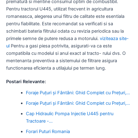
prematură si mentine consumul optim de combustibil.
Pentru tractorul U445, utilizat frecvent in agricultura
romaneasca, alegerea unui filtru de calitate este esentiala
pentru fiabilitate. Este recomandat sa verificati si sa
schimbati bateria filtrului odata cu revizia periodica sau la
primele semne de putere redusa a motorului.
viziteaza site-
ul
Pentru a gasi piesa potrivita, asigurati-va ca este
compatibila cu modelul si anul exact al tracto- rului dvs. O
mentenanta preventiva a sistemului de filtrare asigura
functionarea eficienta a utilajului pe termen lung.
Postari Relevante:
Foraje Puțuri și Fântâni: Ghid Complet cu Prețuri,…
Foraje Puțuri și Fântâni: Ghid Complet cu Prețuri,…
Cap Hidraulic Pompa Injectie U445 pentru
Tractoare -…
Forari Puturi Romania