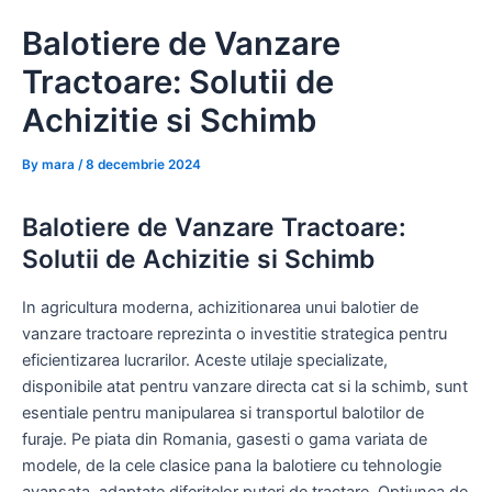
Skip
Balotiere de Vanzare
to
content
Tractoare: Solutii de
Achizitie si Schimb
By
mara
/
8 decembrie 2024
Balotiere de Vanzare Tractoare:
Solutii de Achizitie si Schimb
In agricultura moderna, achizitionarea unui balotier de
vanzare tractoare reprezinta o investitie strategica pentru
eficientizarea lucrarilor. Aceste utilaje specializate,
disponibile atat pentru vanzare directa cat si la schimb, sunt
esentiale pentru manipularea si transportul balotilor de
furaje. Pe piata din Romania, gasesti o gama variata de
modele, de la cele clasice pana la balotiere cu tehnologie
avansata, adaptate diferitelor puteri de tractare. Optiunea de