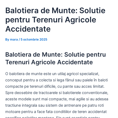
Skip
Balotiera de Munte: Solutie
to
content
pentru Terenuri Agricole
Accidentate
By
mara
/
5 octombrie 2025
Balotiera de Munte: Solutie pentru
Terenuri Agricole Accidentate
O balotiera de munte este un utilaj agricol specializat,
conceput pentru a colecta si lega fânul sau paiele în baloti
compacte pe terenuri dificile, cu pante sau acces limitat.
Spre deosebire de tractoarele si balotierele conventionale,
aceste modele sunt mai compacte, mai agilie si au adesea
tractiune integrala sau sistem de antrenare pe patru roti
motoare pentru a face fata conditiilor de teren accidentat
specifice pajiștilor montane. Ele sunt esentiale pentru