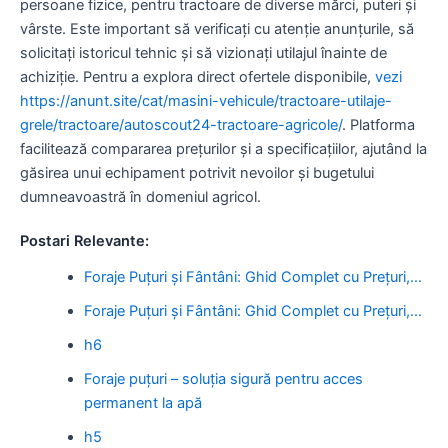
persoane fizice, pentru tractoare de diverse mărci, puteri și
vârste. Este important să verificați cu atenție anunțurile, să
solicitați istoricul tehnic și să vizionați utilajul înainte de
achiziție. Pentru a explora direct ofertele disponibile,
vezi
https://anunt.site/cat/masini-vehicule/tractoare-utilaje-
grele/tractoare/autoscout24-tractoare-agricole/
. Platforma
facilitează compararea prețurilor și a specificațiilor, ajutând la
găsirea unui echipament potrivit nevoilor și bugetului
dumneavoastră în domeniul agricol.
Postari Relevante:
Foraje Puțuri și Fântâni: Ghid Complet cu Prețuri,…
Foraje Puțuri și Fântâni: Ghid Complet cu Prețuri,…
h6
Foraje puțuri – soluția sigură pentru acces
permanent la apă
h5