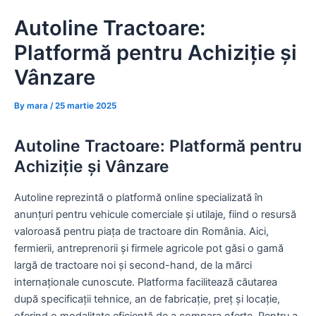
Skip
Autoline Tractoare:
to
content
Platformă pentru Achiziție și
Vânzare
By
mara
/
25 martie 2025
Autoline Tractoare: Platformă pentru
Achiziție și Vânzare
Autoline reprezintă o platformă online specializată în
anunțuri pentru vehicule comerciale și utilaje, fiind o resursă
valoroasă pentru piața de tractoare din România. Aici,
fermierii, antreprenorii și firmele agricole pot găsi o gamă
largă de tractoare noi și second-hand, de la mărci
internaționale cunoscute. Platforma facilitează căutarea
după specificații tehnice, an de fabricație, preț și locație,
oferind o modalitate eficientă de a compara oferte. Pentru a