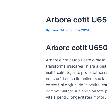
Skip
to
content
Arbore cotit U650
By
mara
/
14 octombrie 2024
Arbore cotit U650 
Arborele cotit U650 este o piesă 
transformă mișcarea liniară a pist
înaltă calitate, este proiectat să r
de uzură la fusurile paliere sau la
corectă și opțiuni de înlocuire, es
compatibilitate și disponibilitate 
vitală pentru longevitatea motorul