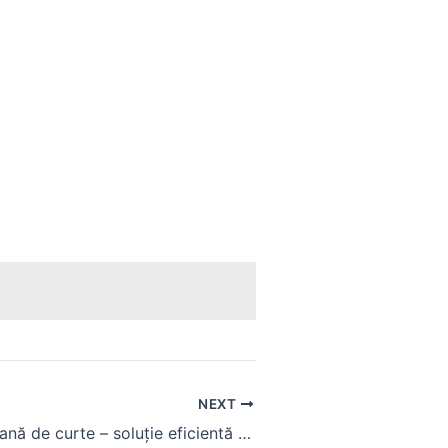
NEXT
Fantana arteziană de curte – soluție eficientă pentru apă potabilă