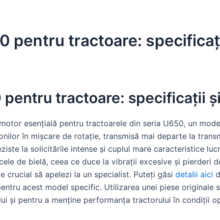
 pentru tractoare: specificații
pentru tractoare: specificații și
motor esențială pentru tractoarele din seria U650, un model
onilor în mișcare de rotație, transmisă mai departe la transm
eziste la solicitările intense și cuplul mare caracteristice luc
 cele de bielă, ceea ce duce la vibrații excesive și pierderi
te crucial să apelezi la un specialist. Puteți găsi
detalii aici
d
pentru acest model specific. Utilizarea unei piese originale 
ui și pentru a menține performanța tractorului în condiții 