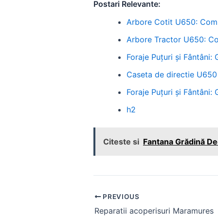
Postari Relevante:
Arbore Cotit U650: Comp
Arbore Tractor U650: Co
Foraje Puțuri și Fântâni:
Caseta de directie U650
Foraje Puțuri și Fântâni:
h2
Citeste si
Fantana Grădină De
Post
PREVIOUS
navigation
Reparatii acoperisuri Maramures