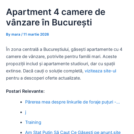
Skip
Apartment 4 camere de
to
content
vânzare în București
By
mara
/
11 martie 2026
În zona centrală a Bucureștiului, găsești apartamente cu 4
camere de vânzare, potrivite pentru familii mari. Aceste
propoziții includ și apartamente studiouri, dar cu spații
extinse. Dacă cauți o soluție completă,
viziteaza site-ul
pentru a descoperi oferte actualizate.
Postari Relevante:
Părerea mea despre linkurile de foraje puțuri -…
j
Training
Am Stat Puțin Să Caut Ce Găsești pe anunt.site