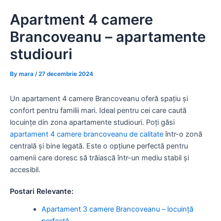
Skip
Apartment 4 camere
to
content
Brancoveanu – apartamente
studiouri
By
mara
/
27 decembrie 2024
Un apartament 4 camere Brancoveanu oferă spațiu și
confort pentru familii mari. Ideal pentru cei care caută
locuințe din zona apartamente studiouri. Poți găsi
apartament 4 camere brancoveanu de calitate
într-o zonă
centrală și bine legată. Este o opțiune perfectă pentru
oamenii care doresc să trăiască într-un mediu stabil și
accesibil.
Postari Relevante:
Apartament 3 camere Brancoveanu – locuință
perfectă…