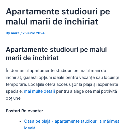
Skip
Apartamente studiouri pe
to
content
malul marii de închiriat
By
mara
/
25 iunie 2024
Apartamente studiouri pe malul
marii de închiriat
În domeniul apartamente studiouri pe malul marii de
închiriat, găsești opțiuni ideale pentru vacanțe sau locuințe
temporare. Locațiile oferă acces ușor la plajă și experiențe
speciale.
mai multe detalii
pentru a alege cea mai potrivită
opțiune.
Postari Relevante:
Casa pe plajă - apartamente studiouri la mărimea
ideală