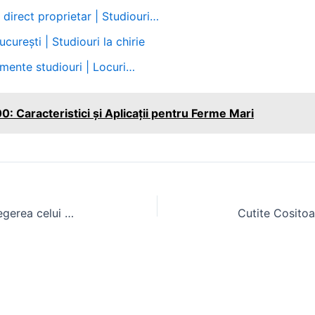
irect proprietar | Studiouri…
curești | Studiouri la chirie
amente studiouri | Locuri…
Caracteristici și Aplicații pentru Ferme Mari
Caut tractor 4×4? Ghid pentru alegerea celui potrivit