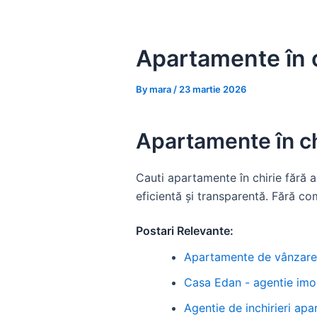
Skip
to
content
Apartamente în ch
By
mara
/
23 martie 2026
Apartamente în chi
Cauti apartamente în chirie fără 
eficientă și transparentă. Fără co
Postari Relevante:
Apartamente de vânzare f
Casa Edan - agentie imob
Agentie de inchirieri ap