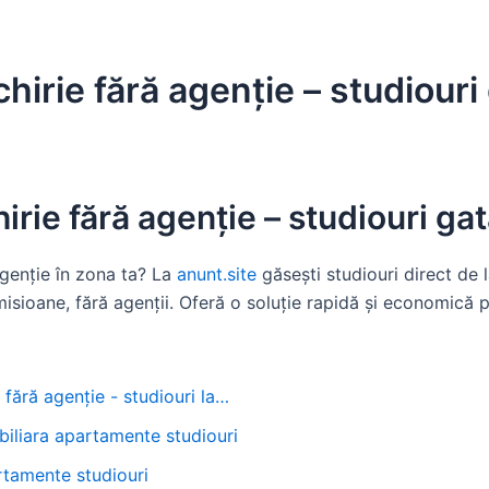
irie fără agenție – studiouri 
rie fără agenție – studiouri gat
agenție în zona ta? La
anunt.site
găsești studiouri direct de l
misioane, fără agenții. Oferă o soluție rapidă și economică p
ără agenție - studiouri la…
iliara apartamente studiouri
artamente studiouri