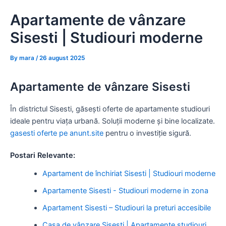
Skip
Apartamente de vânzare
to
content
Sisesti | Studiouri moderne
By
mara
/
26 august 2025
Apartamente de vânzare Sisesti
În districtul Sisesti, găsești oferte de apartamente studiouri
ideale pentru viața urbană. Soluții moderne și bine localizate.
gasesti oferte pe anunt.site
pentru o investiție sigură.
Postari Relevante:
Apartament de închiriat Sisesti | Studiouri moderne
Apartamente Sisesti - Studiouri moderne in zona
Apartament Sisesti – Studiouri la preturi accesibile
Casa de vânzare Sisesti | Apartamente studiouri