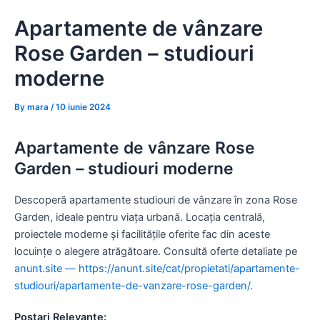
Skip
Apartamente de vânzare
to
content
Rose Garden – studiouri
moderne
By
mara
/
10 iunie 2024
Apartamente de vânzare Rose
Garden – studiouri moderne
Descoperă apartamente studiouri de vânzare în zona Rose
Garden, ideale pentru viața urbană. Locația centrală,
proiectele moderne și facilitățile oferite fac din aceste
locuințe o alegere atrăgătoare. Consultă oferte detaliate pe
anunt.site — https://anunt.site/cat/propietati/apartamente-
studiouri/apartamente-de-vanzare-rose-garden/
.
Postari Relevante: