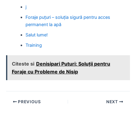
j
Foraje puțuri – soluția sigură pentru acces
permanent la apă
Salut lume!
Training
Citeste si
Denisipari Puturi: Soluții pentru
Foraje cu Probleme de Nisip
Post
PREVIOUS
NEXT
navigation