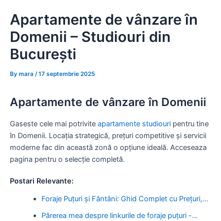
Skip
Apartamente de vânzare în
to
content
Domenii – Studiouri din
București
By
mara
/
17 septembrie 2025
Apartamente de vânzare în Domenii
Gaseste cele mai potrivite
apartamente studiouri
pentru tine
în Domenii. Locația strategică, prețuri competitive și servicii
moderne fac din această zonă o opțiune ideală. Acceseaza
pagina pentru o selecție completă.
Postari Relevante:
Foraje Puțuri și Fântâni: Ghid Complet cu Prețuri,…
Părerea mea despre linkurile de foraje puțuri -…