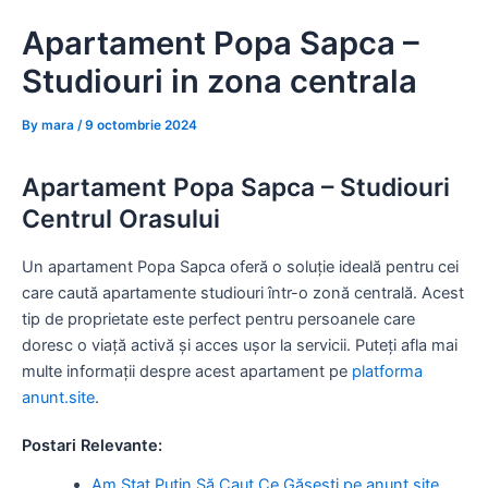
Skip
Apartament Popa Sapca –
to
content
Studiouri in zona centrala
By
mara
/
9 octombrie 2024
Apartament Popa Sapca – Studiouri
Centrul Orasului
Un apartament Popa Sapca oferă o soluție ideală pentru cei
care caută apartamente studiouri într-o zonă centrală. Acest
tip de proprietate este perfect pentru persoanele care
doresc o viață activă și acces ușor la servicii. Puteți afla mai
multe informații despre acest apartament pe
platforma
anunt.site
.
Postari Relevante:
Am Stat Puțin Să Caut Ce Găsești pe anunt.site