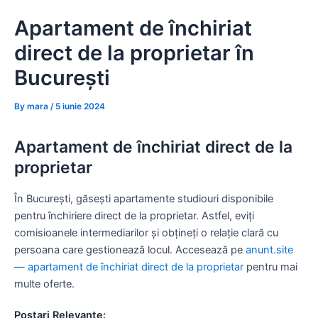
Skip
Apartament de închiriat
to
content
direct de la proprietar în
București
By
mara
/
5 iunie 2024
Apartament de închiriat direct de la
proprietar
În București, găsești apartamente studiouri disponibile
pentru închiriere direct de la proprietar. Astfel, eviți
comisioanele intermediarilor și obțineți o relație clară cu
persoana care gestionează locul. Accesează pe
anunt.site
— apartament de închiriat direct de la proprietar
pentru mai
multe oferte.
Postari Relevante: