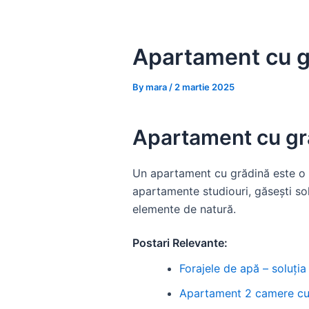
Skip
to
content
Apartament cu gr
By
mara
/
2 martie 2025
Apartament cu gră
Un apartament cu grădină este o o
apartamente studiouri, găsești so
elemente de natură.
Postari Relevante:
Forajele de apă – soluț
Apartament 2 camere cu