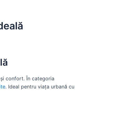
deală
lă
i confort. În categoria
ite
. Ideal pentru viața urbană cu