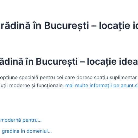
ădină în București – locație i
dină în București – locație idea
pțiune specială pentru cei care doresc spațiu suplimentar ș
luții moderne și funcționale.
mai multe informații pe anunt.s
ia modernă pentru…
 gradina in domeniul…