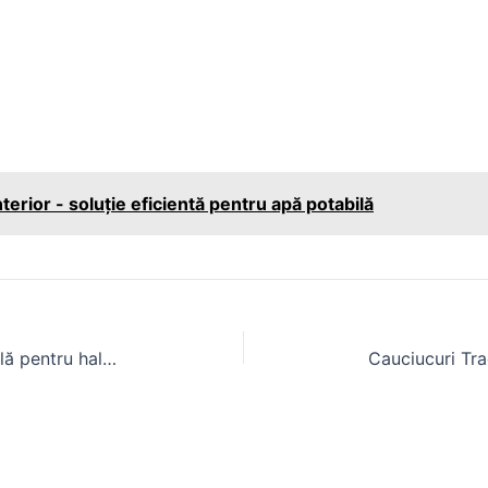
terior - soluție eficientă pentru apă potabilă
Beton hala ambar – soluție durabilă pentru hale metalice