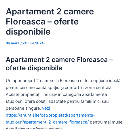
Skip
Apartament 2 camere
to
content
Floreasca – oferte
disponibile
By
mara
/
24 iulie 2024
Apartament 2 camere Floreasca –
oferte disponibile
Un apartament 2 camere la Floreasca este o opțiune ideală
pentru cei care caută spațiu și confort în zona centrală.
Aceste proprietăți, inclusiv în categoria apartamente
studiouri, oferă soluții adaptate pentru familii mici sau
persoane singure.
vezi
https://anunt.site/cat/propietati/apartamente-
studiouri/apartament-2-camere-floreasca/
pentru mai multe
detalii despre ofertele actuale.