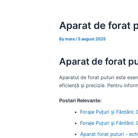
Skip
to
content
Aparat de forat 
By
mara
/
5 august 2025
Aparat de forat p
Aparatul de forat puturi este esenț
eficiență și precizie. Pentru infor
Postari Relevante:
Foraje Puțuri și Fântâni:
Foraje Puțuri și Fântâni:
Aparat forat puturi - ec