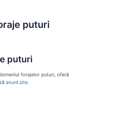
raje puturi
e puturi
 domeniul forajelor puturi, oferă
ază
anunt.site
.