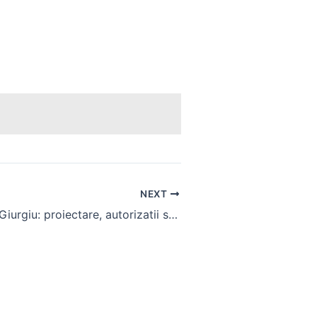
NEXT
Hale metalice Giurgiu: proiectare, autorizatii si montaj profesionist