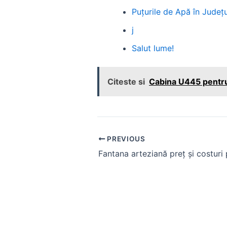
Puțurile de Apă în Județul
j
Salut lume!
Citeste si
Cabina U445 pentru 
Post
PREVIOUS
navigation