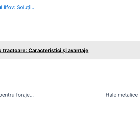
 Ilfov: Soluții…
tractoare: Caracteristici și avantaje
Fantana arteziană preț și costuri pentru foraje puturi