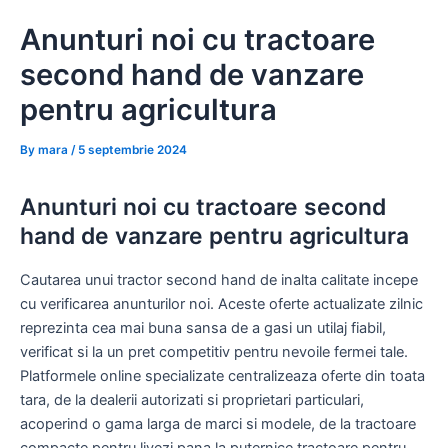
Skip
Anunturi noi cu tractoare
to
content
second hand de vanzare
pentru agricultura
By
mara
/
5 septembrie 2024
Anunturi noi cu tractoare second
hand de vanzare pentru agricultura
Cautarea unui tractor second hand de inalta calitate incepe
cu verificarea anunturilor noi. Aceste oferte actualizate zilnic
reprezinta cea mai buna sansa de a gasi un utilaj fiabil,
verificat si la un pret competitiv pentru nevoile fermei tale.
Platformele online specializate centralizeaza oferte din toata
tara, de la dealerii autorizati si proprietari particulari,
acoperind o gama larga de marci si modele, de la tractoare
compacte pentru livezi pana la puternice tractoare pentru