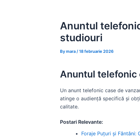
Skip
to
content
Anuntul telefon
studiouri
By
mara
/
18 februarie 2026
Anuntul telefonic
Un anunt telefonic case de vanzar
atinge o audiență specifică și obț
calitate.
Postari Relevante:
Foraje Puțuri și Fântâni: