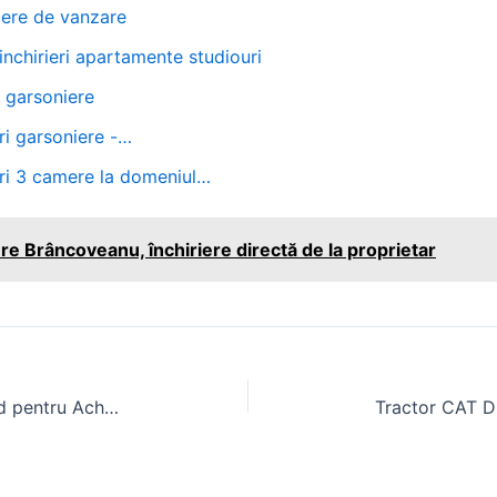
iere de vanzare
inchirieri apartamente studiouri
i garsoniere
eri garsoniere -…
ieri 3 camere la domeniul…
 Brâncoveanu, închiriere directă de la proprietar
Triciclu Electric Tuk Tuk OLX: Ghid pentru Achiziție în România