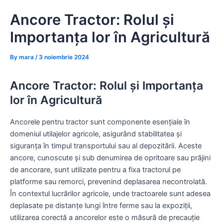
Skip
Ancore Tractor: Rolul și
to
content
Importanța lor în Agricultură
By
mara
/
3 noiembrie 2024
Ancore Tractor: Rolul și Importanța
lor în Agricultură
Ancorele pentru tractor sunt componente esențiale în
domeniul utilajelor agricole, asigurând stabilitatea și
siguranța în timpul transportului sau al depozitării. Aceste
ancore, cunoscute și sub denumirea de opritoare sau prăjini
de ancorare, sunt utilizate pentru a fixa tractorul pe
platforme sau remorci, prevenind deplasarea necontrolată.
În contextul lucrărilor agricole, unde tractoarele sunt adesea
deplasate pe distanțe lungi între ferme sau la expoziții,
utilizarea corectă a ancorelor este o măsură de precauție