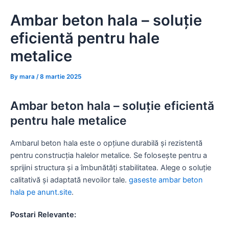
Skip
Ambar beton hala – soluție
to
content
eficientă pentru hale
metalice
By
mara
/
8 martie 2025
Ambar beton hala – soluție eficientă
pentru hale metalice
Ambarul beton hala este o opțiune durabilă și rezistentă
pentru construcția halelor metalice. Se folosește pentru a
sprijini structura și a îmbunătăți stabilitatea. Alege o soluție
calitativă și adaptată nevoilor tale.
gaseste ambar beton
hala pe anunt.site
.
Postari Relevante: