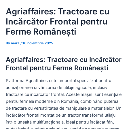
Skip
Agriaffaires: Tractoare cu
to
content
Incărcător Frontal pentru
Ferme Românești
By
mara
/
16 noiembrie 2025
Agriaffaires: Tractoare cu Incărcător
Frontal pentru Ferme Românești
Platforma Agriaffaires este un portal specializat pentru
achiziționarea și vânzarea de utilaje agricole, inclusiv
tractoare cu încărcător frontal. Aceste mașini sunt esențiale
pentru fermele moderne din România, combinând puterea
de tractare cu versatilitatea de manipulare a materialelor. Un
încărcător frontal montat pe un tractor transformă utilajul
într-o unealtă multifuncțională, ideal pentru încărcat fân,
mutat baloti, curățat grajduri sau lucrări de amenajare teren.