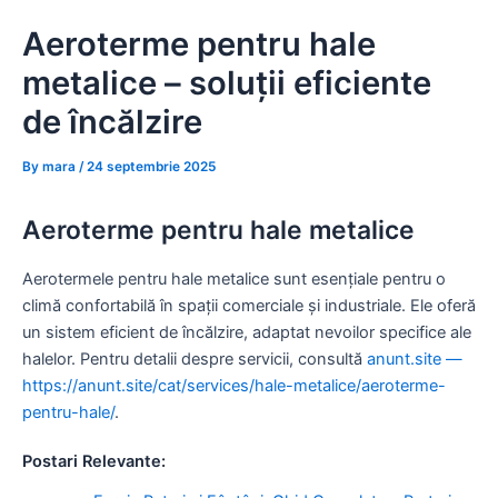
Skip
Aeroterme pentru hale
to
content
metalice – soluții eficiente
de încălzire
By
mara
/
24 septembrie 2025
Aeroterme pentru hale metalice
Aerotermele pentru hale metalice sunt esențiale pentru o
climă confortabilă în spații comerciale și industriale. Ele oferă
un sistem eficient de încălzire, adaptat nevoilor specifice ale
halelor. Pentru detalii despre servicii, consultă
anunt.site —
https://anunt.site/cat/services/hale-metalice/aeroterme-
pentru-hale/
.
Postari Relevante: