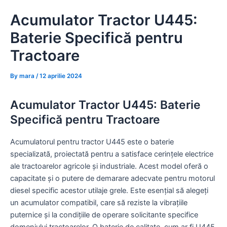
Skip
Acumulator Tractor U445:
to
content
Baterie Specifică pentru
Tractoare
By
mara
/
12 aprilie 2024
Acumulator Tractor U445: Baterie
Specifică pentru Tractoare
Acumulatorul pentru tractor U445 este o baterie
specializată, proiectată pentru a satisface cerințele electrice
ale tractoarelor agricole și industriale. Acest model oferă o
capacitate și o putere de demarare adecvate pentru motorul
diesel specific acestor utilaje grele. Este esențial să alegeți
un acumulator compatibil, care să reziste la vibrațiile
puternice și la condițiile de operare solicitante specifice
domeniului tractoarelor. O baterie de calitate, cum ar fi U445,