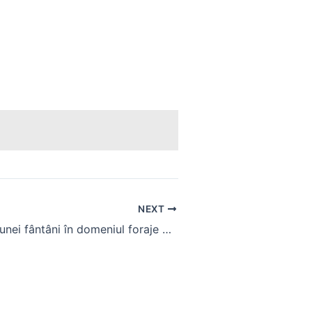
NEXT
Costul săpării unei fântâni în domeniul foraje puturi