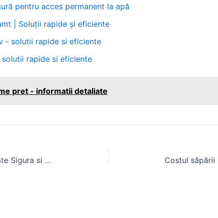
sigură pentru acces permanent la apă
mt | Soluții rapide și eficiente
 - solutii rapide si eficiente
 solutii rapide si eficiente
e pret - informatii detaliate
Triciclu Electric Acoperit: Mobilitate Sigura si Practica in Oras