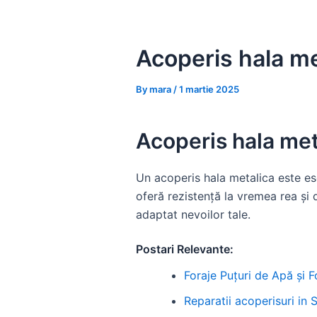
Skip
to
content
Acoperis hala met
By
mara
/
1 martie 2025
Acoperis hala meta
Un acoperis hala metalica este ese
oferă rezistență la vremea rea și 
adaptat nevoilor tale.
Postari Relevante:
Foraje Puțuri de Apă și F
Reparatii acoperisuri in 