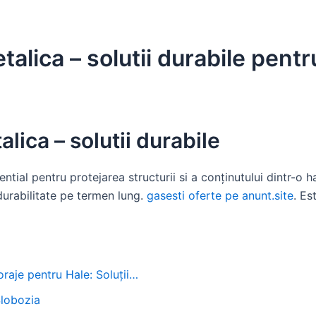
alica – solutii durabile pentr
lica – solutii durabile
ntial pentru protejarea structurii si a conținutului dintr-o 
durabilitate pe termen lung.
gasesti oferte pe anunt.site
. Es
oraje pentru Hale: Soluții…
Slobozia