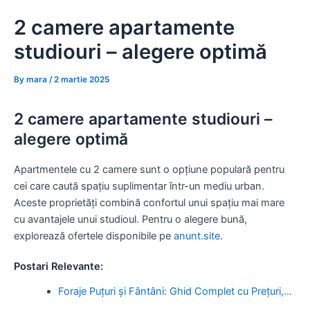
Skip
2 camere apartamente
to
content
studiouri – alegere optimă
By
mara
/
2 martie 2025
2 camere apartamente studiouri –
alegere optimă
Apartmentele cu 2 camere sunt o opțiune populară pentru
cei care caută spațiu suplimentar într-un mediu urban.
Aceste proprietăți combină confortul unui spațiu mai mare
cu avantajele unui studioul. Pentru o alegere bună,
explorează ofertele disponibile pe
anunt.site
.
Postari Relevante:
Foraje Puțuri și Fântâni: Ghid Complet cu Prețuri,…