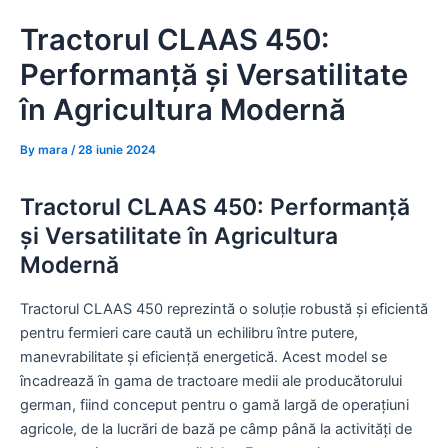
Skip
Tractorul CLAAS 450:
to
content
Performanță și Versatilitate
în Agricultura Modernă
By
mara
/
28 iunie 2024
Tractorul CLAAS 450: Performanță
și Versatilitate în Agricultura
Modernă
Tractorul CLAAS 450 reprezintă o soluție robustă și eficientă
pentru fermieri care caută un echilibru între putere,
manevrabilitate și eficiență energetică. Acest model se
încadrează în gama de tractoare medii ale producătorului
german, fiind conceput pentru o gamă largă de operațiuni
agricole, de la lucrări de bază pe câmp până la activități de